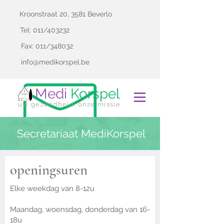
Kroonstraat 20, 3581 Beverlo
Tel: 011/403232
Fax: 011/348032
info@medikorspel.be
Medi
Korspel
uw gezondheid. onze missie
Secretariaat MediKorspel
openingsuren
Elke weekdag van 8-12u
Maandag, woensdag, donderdag van 16-
18u