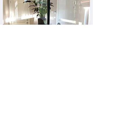
Kroonstraat 20, 3581 Beverlo
Tel: 011/403232
Fax: 011/348032
info@medikorspel.be
©
2009-2026
medikorspel.be
alle rechten voorbehouden
photo credit: emile pison